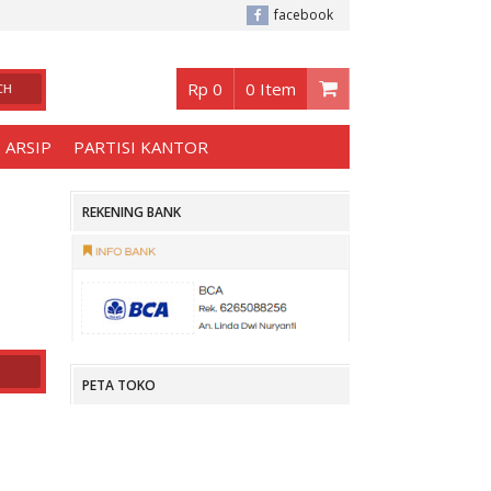
abaya
, Buka jam 08.30 s/d jam 17.00 , Sabtu - Minggu 08.30 s/d 14.00.
facebook
Rp 0
0 Item
 ARSIP
PARTISI KANTOR
REKENING BANK
PETA TOKO