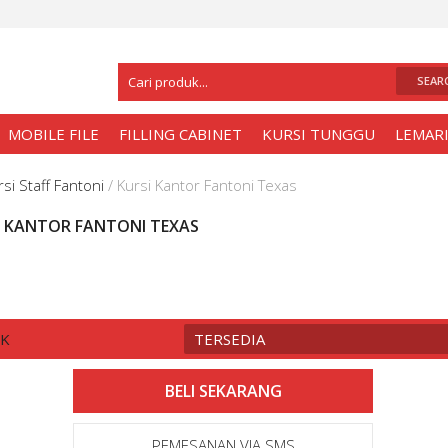
Selamat Datang Di
Toko Meja Kantor Sur
MOBILE FILE
FILLING CABINET
KURSI TUNGGU
LEMARI
rsi Staff Fantoni
/
Kursi Kantor Fantoni Texas
I KANTOR FANTONI TEXAS
CK
TERSEDIA
PEMESANAN VIA SMS