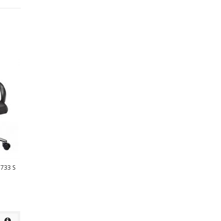
733 S
KURSI KANTOR ICHIKO GOLDEN
KURSI KANTOR ICHIKO C-TER
Rp
Rp
detail
detail