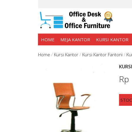
HOME
MEJA KANTOR
KURSI KANTOR
Home
/
Kursi Kantor
/
Kursi Kantor Fantoni
/
Ku
KURS
Rp
STO