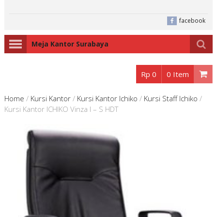
facebook
Meja Kantor Surabaya
Rp 0
0 Item
Home
/
Kursi Kantor
/
Kursi Kantor Ichiko
/
Kursi Staff Ichiko
/
Kursi Kantor ICHIKO Vinza I – S HDT