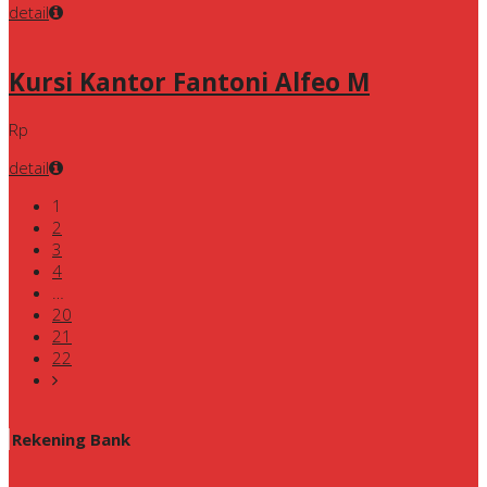
detail
Kursi Kantor Fantoni Alfeo M
Rp
detail
1
2
3
4
…
20
21
22
Rekening Bank