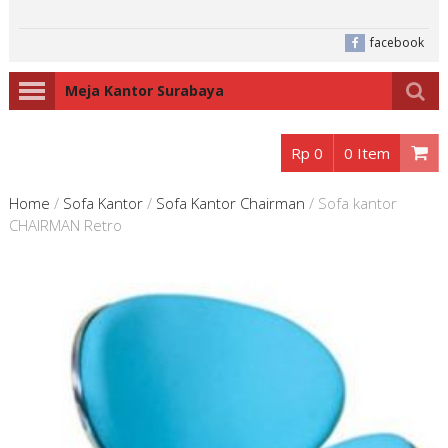
facebook
Meja Kantor Surabaya
Rp 0
0 Item
Home
/
Sofa Kantor
/
Sofa Kantor Chairman
/
Sofa kantor
CHAIRMAN Retro