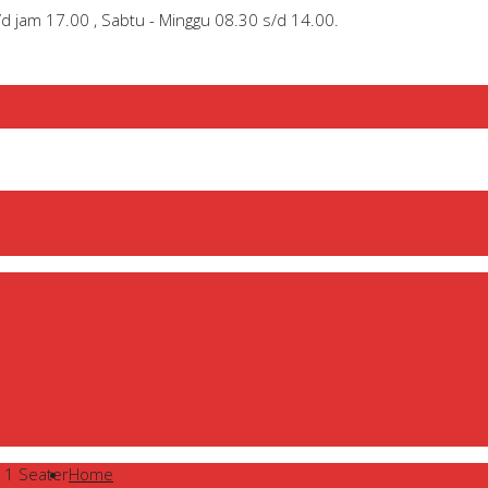
/d jam 17.00 , Sabtu - Minggu 08.30 s/d 14.00.
o 1 Seater
Home