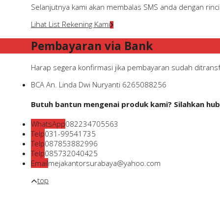
Selanjutnya kami akan membalas SMS anda dengan rincian
Lihat List Rekening Kami
Pembayaran via Bank
Harap segera konfirmasi jika pembayaran sudah ditransfe
BCA
An. Linda Dwi Nuryanti
6265088256
Butuh bantun mengenai produk kami? Silahkan hubu
WhatsApp
082234705563
Telp
031-99541735
Telp
087853882996
Telp
085732040425
Email
mejakantorsurabaya@yahoo.com
top