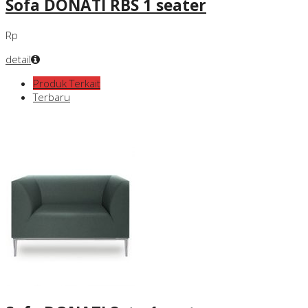
Sofa DONATI RBS 1 seater
Rp
detail
Produk Terkait
Terbaru