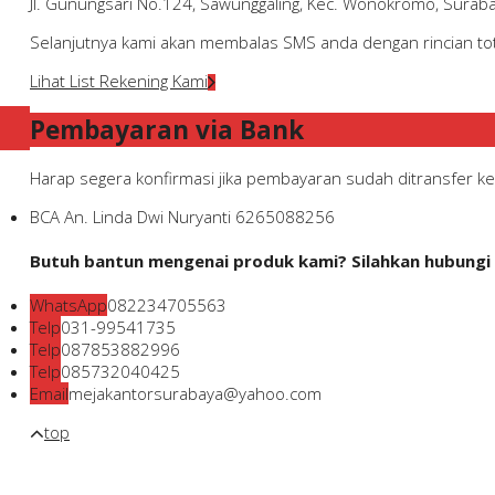
Jl. Gunungsari No.124, Sawunggaling, Kec. Wonokromo, Surab
Selanjutnya kami akan membalas SMS anda dengan rincian tota
Lihat List Rekening Kami
Pembayaran via Bank
Harap segera konfirmasi jika pembayaran sudah ditransfer ke 
BCA
An. Linda Dwi Nuryanti
6265088256
Butuh bantun mengenai produk kami? Silahkan hubungi k
WhatsApp
082234705563
Telp
031-99541735
Telp
087853882996
Telp
085732040425
Email
mejakantorsurabaya@yahoo.com
top