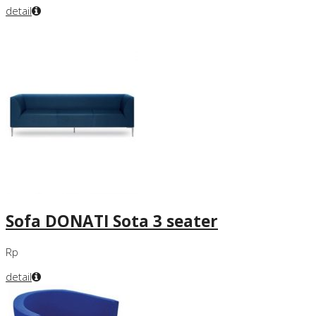
detail
Sofa DONATI Sota 3 seater
Rp
detail