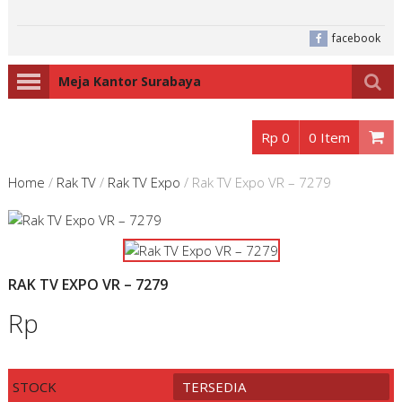
facebook
Meja Kantor Surabaya
Rp 0
0 Item
Home
/
Rak TV
/
Rak TV Expo
/
Rak TV Expo VR – 7279
RAK TV EXPO VR – 7279
Rp
STOCK
TERSEDIA