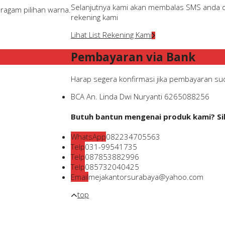
Selanjutnya kami akan membalas SMS anda den
ragam pilihan warna.
rekening kami
Lihat List Rekening Kami
Pembayaran via Bank
Harap segera konfirmasi jika pembayaran suda
BCA
An. Linda Dwi Nuryanti
6265088256
Butuh bantun mengenai produk kami? Sil
WhatsApp
082234705563
Telp
031-99541735
Telp
087853882996
Telp
085732040425
Email
mejakantorsurabaya@yahoo.com
top