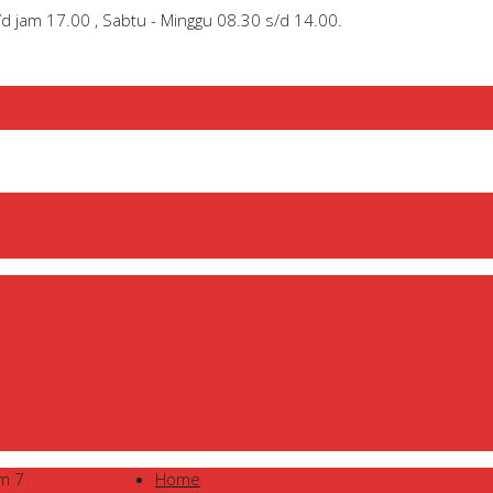
/d jam 17.00 , Sabtu - Minggu 08.30 s/d 14.00.
im 7
Home