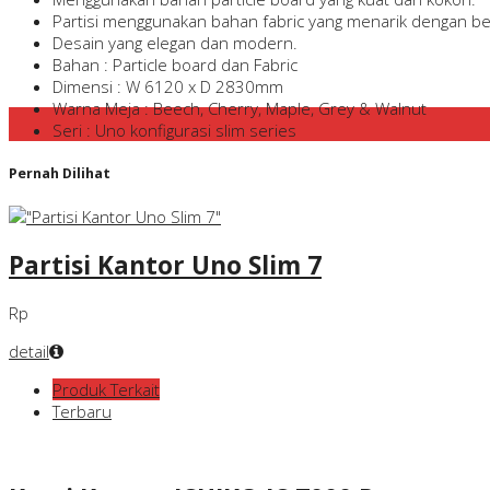
Partisi menggunakan bahan fabric yang menarik dengan be
Desain yang elegan dan modern.
Bahan : Particle board dan Fabric
Dimensi : W 6120 x D 2830mm
Warna Meja : Beech, Cherry, Maple, Grey & Walnut
Seri : Uno konfigurasi slim series
Pernah Dilihat
Partisi Kantor Uno Slim 7
Rp
detail
Produk Terkait
Terbaru