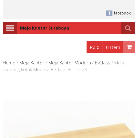
facebook
Meja Kantor Surabaya
Rp 0
0 Item
Home
/
Meja Kantor
/
Meja Kantor Modera
/
B-Class
/
Meja
meeting kotak Modera B-Class BCT 1224