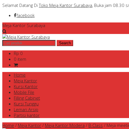
Selamat Datang Di
Toko Meja Kantor Surabaya
, Buka jam 08.30 s
facebook
Meja Kantor Surabaya
Rp 0
0 item
Home
Meja Kantor
Kursi Kantor
Mobile File
Filling Cabinet
Kursi Tunggu
Lemari Arsip
Partisi kantor
Home
/
Meja Kantor
/
Meja Kantor Modera
/
B-Class
/
Meja meeti