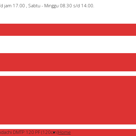
/d jam 17.00 , Sabtu - Minggu 08.30 s/d 14.00.
ndachi DMTP 120 PF (120cm)
Home