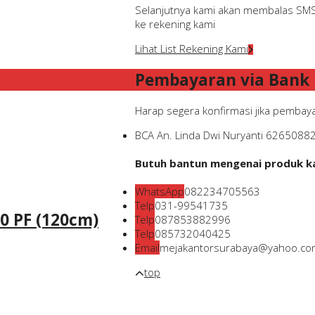
Selanjutnya kami akan membalas SMS 
ke rekening kami
Lihat List Rekening Kami
Pembayaran via Bank
Harap segera konfirmasi jika pembaya
BCA
An. Linda Dwi Nuryanti
6265088
Butuh bantun mengenai produk kam
WhatsApp
082234705563
Telp
031-99541735
0 PF (120cm)
Telp
087853882996
Telp
085732040425
Email
mejakantorsurabaya@yahoo.co
top