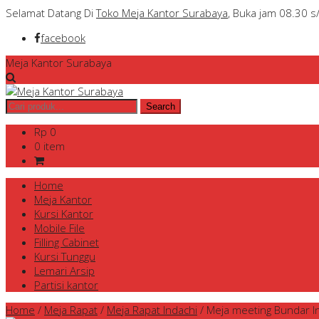
Selamat Datang Di
Toko Meja Kantor Surabaya
, Buka jam 08.30 s
facebook
Meja Kantor Surabaya
Rp 0
0 item
Home
Meja Kantor
Kursi Kantor
Mobile File
Filling Cabinet
Kursi Tunggu
Lemari Arsip
Partisi kantor
Home
/
Meja Rapat
/
Meja Rapat Indachi
/
Meja meeting Bundar I