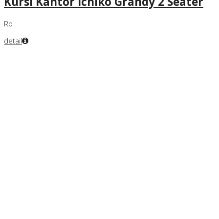
Kursi Kantor Ichiko Grandy 2 Seater
Rp
detail