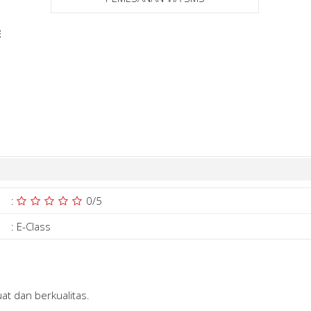
E
:
0
/5
:
E-Class
at dan berkualitas.