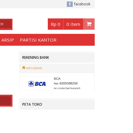
abaya
, Buka jam 08.30 s/d jam 17.00 , Sabtu - Minggu 08.30 s/d 14.00.
facebook
Rp 0
0 Item
 ARSIP
PARTISI KANTOR
REKENING BANK
PETA TOKO