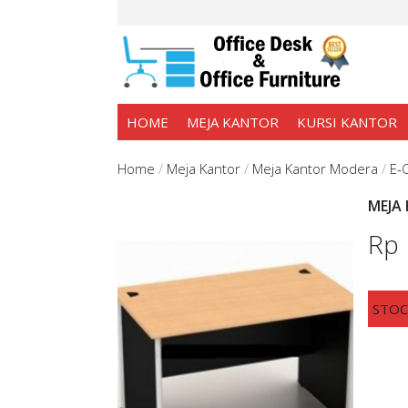
HOME
MEJA KANTOR
KURSI KANTOR
Home
/
Meja Kantor
/
Meja Kantor Modera
/
E-
MEJA
Rp
STO