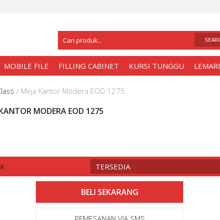
Selamat Datang Di
Toko Meja Kantor Sur
MOBILE FILE
FILLING CABINET
KURSI TUNGGU
LEMARI
Class
/
Meja Kantor Modera EOD 1275
 KANTOR MODERA EOD 1275
CK
TERSEDIA
PEMESANAN VIA SMS