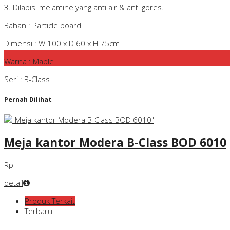
3. Dilapisi melamine yang anti air & anti gores.
Bahan : Particle board
Dimensi : W 100 x D 60 x H 75cm
Warna : Maple
Seri : B-Class
Pernah Dilihat
Meja kantor Modera B-Class BOD 6010
Rp
detail
Produk Terkait
Terbaru