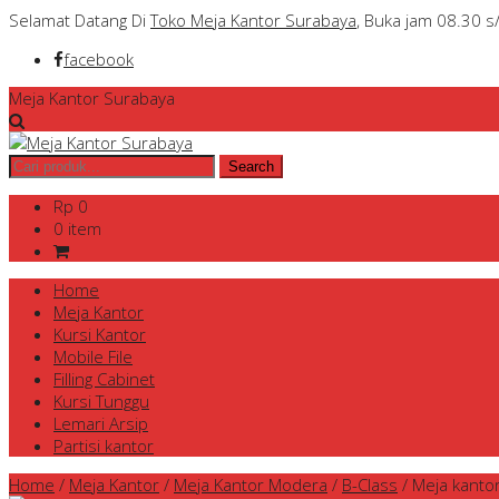
Selamat Datang Di
Toko Meja Kantor Surabaya
, Buka jam 08.30 s
facebook
Meja Kantor Surabaya
Rp 0
0 item
Home
Meja Kantor
Kursi Kantor
Mobile File
Filling Cabinet
Kursi Tunggu
Lemari Arsip
Partisi kantor
Home
/
Meja Kantor
/
Meja Kantor Modera
/
B-Class
/
Meja kanto