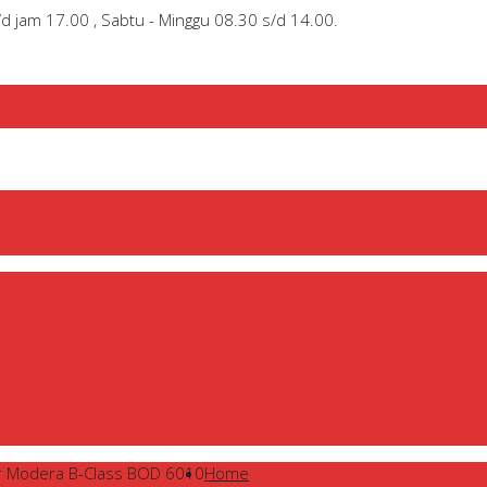
/d jam 17.00 , Sabtu - Minggu 08.30 s/d 14.00.
r Modera B-Class BOD 6010
Home