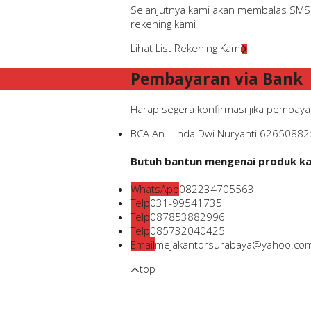
Selanjutnya kami akan membalas SMS a
rekening kami
Lihat List Rekening Kami
Pembayaran via Bank
Harap segera konfirmasi jika pembayar
BCA
An. Linda Dwi Nuryanti
62650882
Butuh bantun mengenai produk kam
WhatsApp
082234705563
Telp
031-99541735
Telp
087853882996
Telp
085732040425
Email
mejakantorsurabaya@yahoo.co
top