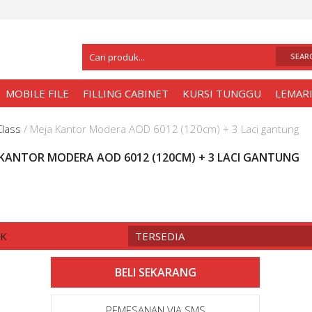
Selamat Datang Di
Toko Meja Kantor Sura
MOBILE FILE
FILLING CABINET
KURSI TUNGGU
LEMARI
Class
/
Meja Kantor Modera AOD 6012 (120cm) + 3 Laci gantung
 KANTOR MODERA AOD 6012 (120CM) + 3 LACI GANTUNG
CK
TERSEDIA
PEMESANAN VIA SMS