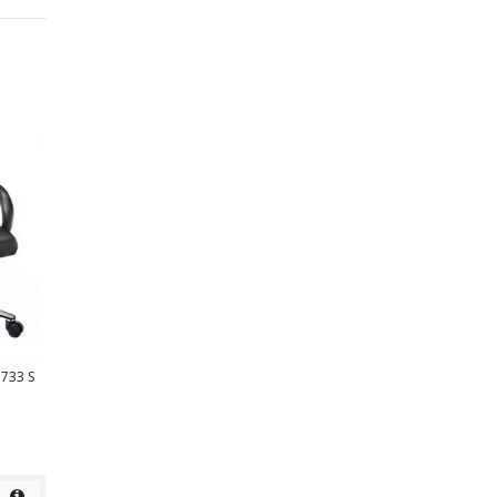
KURSI KANTOR ICHIKO GRANDY
2 SEATER
Rp
detail
733 S
KURSI KANTOR ICHIKO GRANDY
1 SEATER
Rp
detail