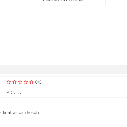
E
:
0
/5
:
A-Class
rkualitas dan kokoh.