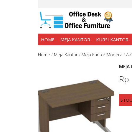
HOME
MEJA KANTOR
KURSI KANTOR
Home
/
Meja Kantor
/
Meja Kantor Modera
/
A-
MEJA
Rp
STO