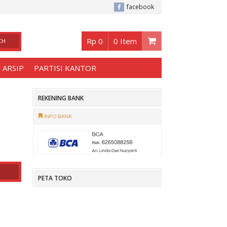
baya
, Buka jam 08.30 s/d jam 17.00 , Sabtu - Minggu 08.30 s/d 14.00.
facebook
Rp 0
0 Item
 ARSIP
PARTISI KANTOR
REKENING BANK
PETA TOKO