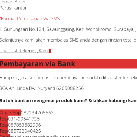
Lemari Arsip
Partisi kantor
Format Pemesanan Via SMS
Jl. Gunungsari No.124, Sawunggaling, Kec. Wonokromo, Surabaya,
Selanjutnya kami akan membalas SMS anda dengan rincian total be
Lihat List Rekening Kami
Pembayaran via Bank
Harap segera konfirmasi jika pembayaran sudah ditransfer ke reke
BCA
An. Linda Dwi Nuryanti
6265088256
Butuh bantun mengenai produk kami? Silahkan hubungi kami
WhatsApp
082234705563
Telp
031-99541735
Telp
087853882996
Telp
085732040425
Email
mejakantorsurabaya@yahoo.com