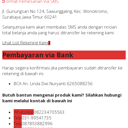
Format Pemesanan Via SMS
Jl. Gunungsari No.124, Sawunggaling, Kec. Wonokromo,
Surabaya, Jawa Timur 60241
Selanjutnya kami akan membalas SMS anda dengan rincian
total belanja anda yang harus ditransfer ke rekening kami
Lihat List Rekening Kami
Pembayaran via Bank
Harap segera konfirmasi jika pembayaran sudah ditransfer ke
rekening di bawah ini.
BCA
An. Linda Dwi Nuryanti
6265088256
Butuh bantun mengenai produk kami? Silahkan hubungi
kami melalui kontak di bawah ini
WhatsApp
082234705563
Telp
031-99541735
Telp
087853882996