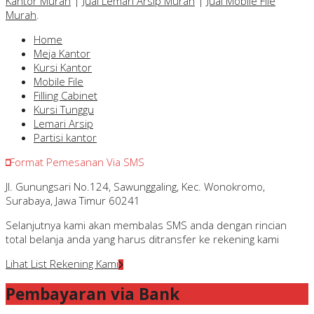
Kantor Murah
|
Jual Lemari Arsip Murah
|
Jual Mobile File
Murah
.
Home
Meja Kantor
Kursi Kantor
Mobile File
Filling Cabinet
Kursi Tunggu
Lemari Arsip
Partisi kantor
Format Pemesanan Via SMS
Jl. Gunungsari No.124, Sawunggaling, Kec. Wonokromo,
Surabaya, Jawa Timur 60241
Selanjutnya kami akan membalas SMS anda dengan rincian
total belanja anda yang harus ditransfer ke rekening kami
Lihat List Rekening Kami
Pembayaran via Bank