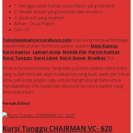
1. Menggunakan bahan oscar/fabric yang menarik.
2. Model desain yang berkelas dan modern.
3. Backrest yang nyaman.
Bahan: Oscar/Fabric
Seri: VC
Tokomejakantorsurabaya.com
toko yang menjual berbagai
macam kebutuhan furniture kantor seperti
Meja Kantor
,
Kursi Kantor
,
Lemari Arsip
,
Mobile File
,
Partisi Kantor
,
Kursi Tunggu
,
Kursi Lipat
,
Kursi Susun
,
Brankas
DLL.
Produk furniture kantor Yang kami jual merupakan merk-merk
yang sudah terbukti akan kualitasnya yang kuat, awet dan tahan
lama, jadi anda jangan ragu untuk menghubungi kami untuk
mendapatkan info harga dan discount furniture kantor yang
anda butuhkan.
Pernah Dilihat
Kursi Tunggu CHAIRMAN VC- 620