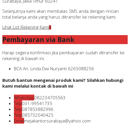
Surabaya, Jawa Timur 60241
Selanjutnya kami akan membalas SMS anda dengan rincian
total belanja anda yang harus ditransfer ke rekening kami
Lihat List Rekening Kami
Pembayaran via Bank
Harap segera konfirmasi jika pembayaran sudah ditransfer ke
rekening di bawah ini.
BCA
An. Linda Dwi Nuryanti
6265088256
Butuh bantun mengenai produk kami? Silahkan hubungi
kami melalui kontak di bawah ini
WhatsApp
082234705563
Telp
031-99541735
Telp
087853882996
Telp
085732040425
Email
mejakantorsurabaya@yahoo.com