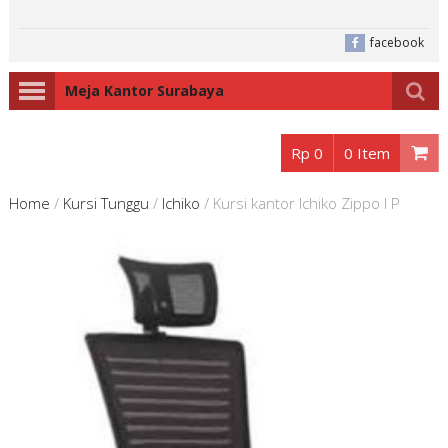
facebook
Meja Kantor Surabaya
Rp 0
0 Item
Home
/
Kursi Tunggu
/
Ichiko
/
Kursi kantor Ichiko Zippo I P