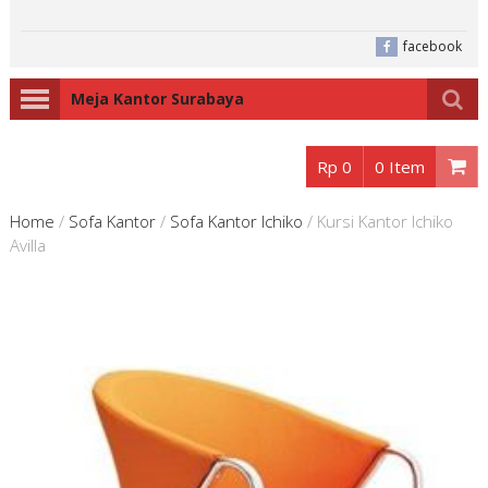
facebook
Meja Kantor Surabaya
Rp 0
0 Item
Home
/
Sofa Kantor
/
Sofa Kantor Ichiko
/
Kursi Kantor Ichiko
Avilla