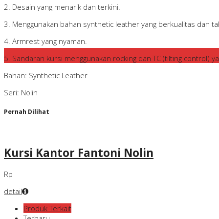
2. Desain yang menarik dan terkini.
3. Menggunakan bahan synthetic leather yang berkualitas dan t
4. Armrest yang nyaman.
5. Sandaran kursi menggunakan rocking dan TC (tilting control) ya
Bahan: Synthetic Leather
Seri: Nolin
Pernah Dilihat
Kursi Kantor Fantoni Nolin
Rp
detail
Produk Terkait
Terbaru