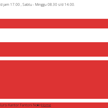
/d jam 17.00 , Sabtu - Minggu 08.30 s/d 14.00.
Kursi Kantor Fantoni Nolin
Home