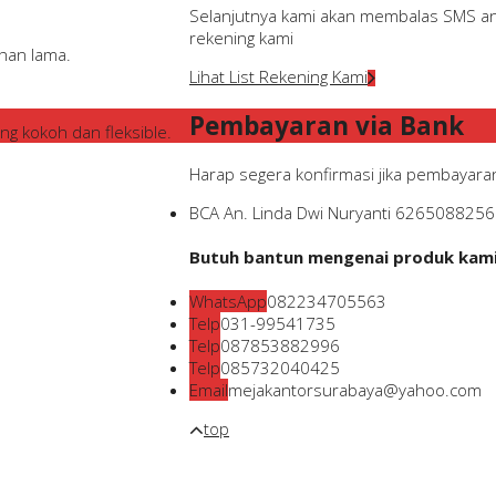
Selanjutnya kami akan membalas SMS and
rekening kami
ahan lama.
Lihat List Rekening Kami
Pembayaran via Bank
ng kokoh dan fleksible.
Harap segera konfirmasi jika pembayaran
BCA
An. Linda Dwi Nuryanti
6265088256
Butuh bantun mengenai produk kami?
WhatsApp
082234705563
Telp
031-99541735
Telp
087853882996
Telp
085732040425
Email
mejakantorsurabaya@yahoo.com
top