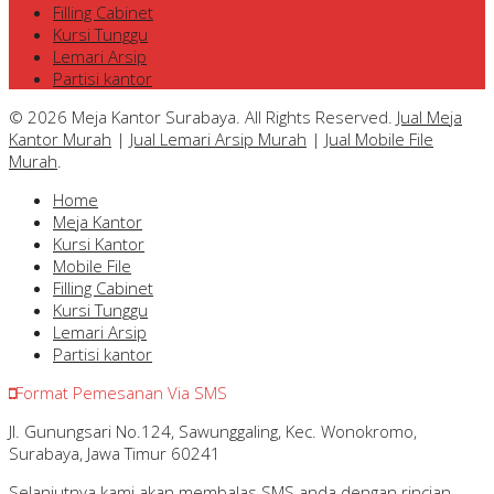
Filling Cabinet
Kursi Tunggu
Lemari Arsip
Partisi kantor
© 2026 Meja Kantor Surabaya. All Rights Reserved.
Jual Meja
Kantor Murah
|
Jual Lemari Arsip Murah
|
Jual Mobile File
Murah
.
Home
Meja Kantor
Kursi Kantor
Mobile File
Filling Cabinet
Kursi Tunggu
Lemari Arsip
Partisi kantor
Format Pemesanan Via SMS
Jl. Gunungsari No.124, Sawunggaling, Kec. Wonokromo,
Surabaya, Jawa Timur 60241
Selanjutnya kami akan membalas SMS anda dengan rincian