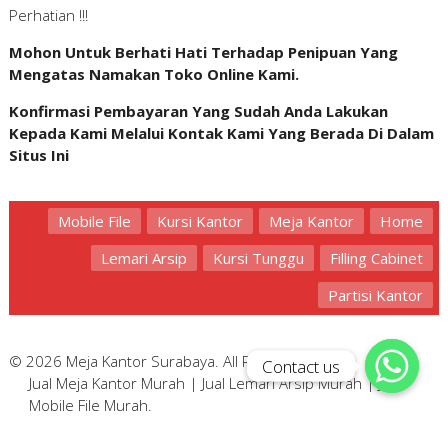
Perhatian !!!
Mohon Untuk Berhati Hati Terhadap Penipuan Yang
Mengatas Namakan Toko Online Kami.
Konfirmasi Pembayaran Yang Sudah Anda Lakukan
Kepada Kami Melalui Kontak Kami Yang Berada Di Dalam
Situs Ini
Mobile File
Kursi Kantor
Meja Kantor
Home
Lemari Arsip
Kursi Tunggu
Filling Cabinet
Partisi Kantor
© 2026 Meja Kantor Surabaya. All Rights Reserved.
Contact us
Contact us
Jual Meja Kantor Murah
|
Jual Lemari Arsip Murah
|
Jual
Mobile File Murah
.