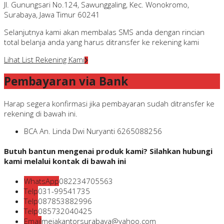
Jl. Gunungsari No.124, Sawunggaling, Kec. Wonokromo,
Surabaya, Jawa Timur 60241
Selanjutnya kami akan membalas SMS anda dengan rincian
total belanja anda yang harus ditransfer ke rekening kami
Lihat List Rekening Kami
Pembayaran via Bank
Harap segera konfirmasi jika pembayaran sudah ditransfer ke
rekening di bawah ini.
BCA
An. Linda Dwi Nuryanti
6265088256
Butuh bantun mengenai produk kami? Silahkan hubungi
kami melalui kontak di bawah ini
WhatsApp
082234705563
Telp
031-99541735
Telp
087853882996
Telp
085732040425
Email
mejakantorsurabaya@yahoo.com