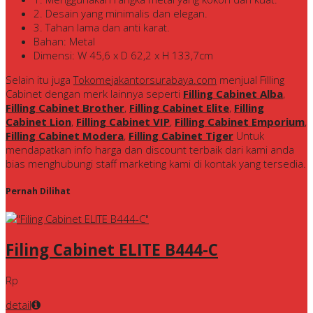
2. Desain yang minimalis dan elegan.
3. Tahan lama dan anti karat.
Bahan: Metal
Dimensi: W 45,6 x D 62,2 x H 133,7cm
Selain itu juga
Tokomejakantorsurabaya.com
menjual Filling
Cabinet dengan merk lainnya seperti
Filling Cabinet Alba
,
Filling Cabinet Brother
,
Filling Cabinet Elite
,
Filling
Cabinet Lion
,
Filling Cabinet VIP
,
Filling Cabinet Emporium
,
Filling Cabinet Modera
,
Filling Cabinet Tiger
Untuk
mendapatkan info harga dan discount terbaik dari kami anda
bias menghubungi staff marketing kami di kontak yang tersedia.
Pernah Dilihat
Filing Cabinet ELITE B444-C
Rp
detail