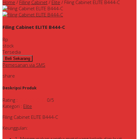
Home
/
Filling Cabinet
/
Elite
/
Filing Cabinet ELITE B444-C
Filing Cabinet ELITE B444-C
Rp
stock
Tersedia
Pemesanan via SMS
share
Deskripsi Produk
Rating
:
0
/5
Kategori
:
Elite
Filing Cabinet ELITE B444-C
Keunggulan:
1. Menggunakan rangka metal yang kokoh dan kuat.