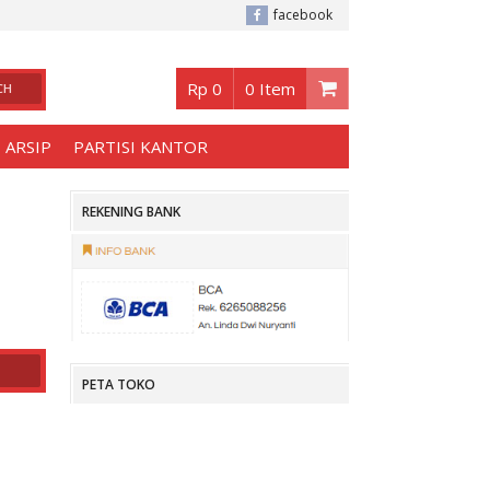
baya
, Buka jam 08.30 s/d jam 17.00 , Sabtu - Minggu 08.30 s/d 14.00.
facebook
Rp 0
0 Item
 ARSIP
PARTISI KANTOR
REKENING BANK
PETA TOKO