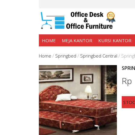
HOME
MEJA KANTOR
KURSI KANTOR
Home
/
Springbed
/
Springbed Central
/
Spring
SPRIN
Rp
STO