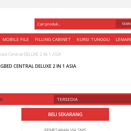
Selamat Datang Di
Toko Meja Kantor Sura
MOBILE FILE
FILLING CABINET
KURSI TUNGGU
LEMARI
bed Central DELUXE 2 IN 1 ASIA
GBED CENTRAL DELUXE 2 IN 1 ASIA
CK
TERSEDIA
PEMESANAN VIA SMS