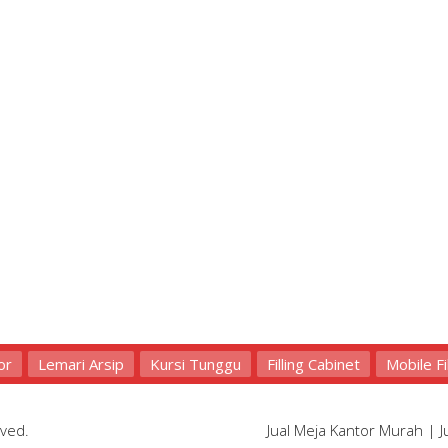
or
Lemari Arsip
Kursi Tunggu
Filling Cabinet
Mobile Fi
rved.
Jual Meja Kantor Murah
|
J