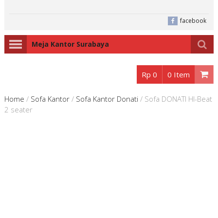
facebook
Meja Kantor Surabaya
Rp 0
0 Item
Home
/
Sofa Kantor
/
Sofa Kantor Donati
/
Sofa DONATI HI-Beat
2 seater