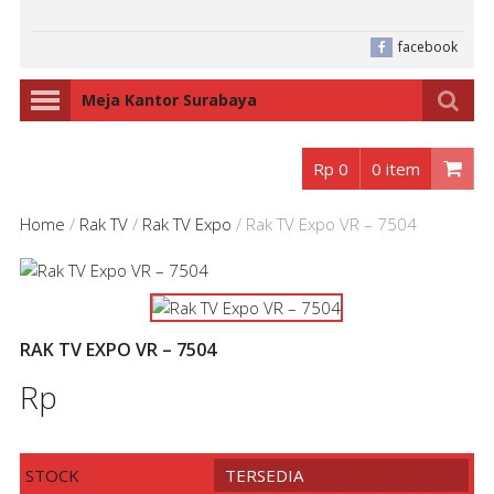
facebook
Meja Kantor Surabaya
Rp 0
0 item
Home
/
Rak TV
/
Rak TV Expo
/
Rak TV Expo VR – 7504
RAK TV EXPO VR – 7504
Rp
STOCK
TERSEDIA