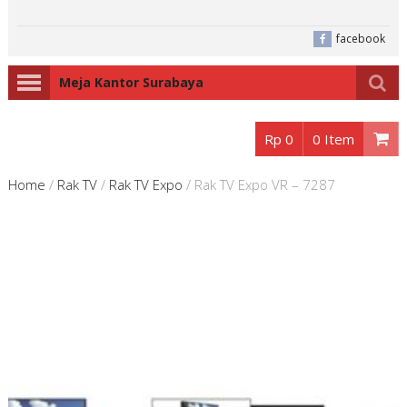
facebook
Meja Kantor Surabaya
Rp 0
0 Item
Home
/
Rak TV
/
Rak TV Expo
/
Rak TV Expo VR – 7287