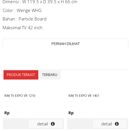
Dimensi : W 119.5 x D 39.5 x H 66 cm
Color : Wenge WHG
Bahan : Particle Board
Maksimal TV 42 inch
PERNAH DILIHAT
PRODUK TERKAIT
TERBARU
RAK TV EXPO VR 1210
RAK TV EXPO VR 1401
Rp
Rp
detail
detail