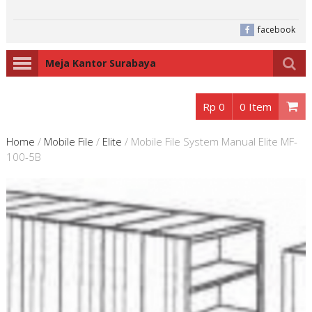
facebook
Meja Kantor Surabaya
Rp 0
0 Item
Home
/
Mobile File
/
Elite
/
Mobile File System Manual Elite MF-
100-5B