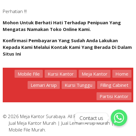
Perhatian !!!
Mohon Untuk Berhati Hati Terhadap Penipuan Yang
Mengatas Namakan Toko Online Kami.
Konfirmasi Pembayaran Yang Sudah Anda Lakukan
Kepada Kami Melalui Kontak Kami Yang Berada Di Dalam
Situs Ini
Mobile File
Kursi Kantor
Meja Kantor
Home
Lemari Arsip
Kursi Tunggu
Filling Cabinet
Partisi Kantor
© 2026 Meja Kantor Surabaya. All Rights Reserved.
Contact us
Contact us
Jual Meja Kantor Murah
|
Jual Lemari Arsip Murah
|
Jual
Mobile File Murah
.