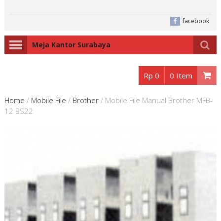
facebook
Meja Kantor Surabaya
Rp 0
0 Item
Home
/
Mobile File
/
Brother
/
Mobile File Manual Brother MFB-
12 BS22