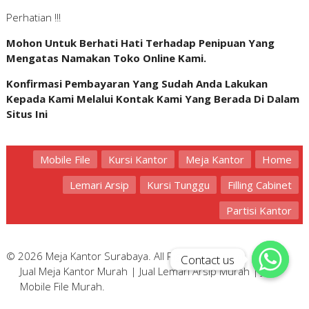
Perhatian !!!
Mohon Untuk Berhati Hati Terhadap Penipuan Yang
Mengatas Namakan Toko Online Kami.
Konfirmasi Pembayaran Yang Sudah Anda Lakukan
Kepada Kami Melalui Kontak Kami Yang Berada Di Dalam
Situs Ini
Mobile File
Kursi Kantor
Meja Kantor
Home
Lemari Arsip
Kursi Tunggu
Filling Cabinet
Partisi Kantor
© 2026 Meja Kantor Surabaya. All Rights Reserved.
Contact us
Contact us
Jual Meja Kantor Murah
|
Jual Lemari Arsip Murah
|
Jual
Mobile File Murah
.