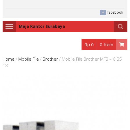
facebook
Meja Kantor Surabaya
Rp 0
0 Item
Home
/
Mobile File
/
Brother
/
Mobile File Brother MFB – 6 BS
18