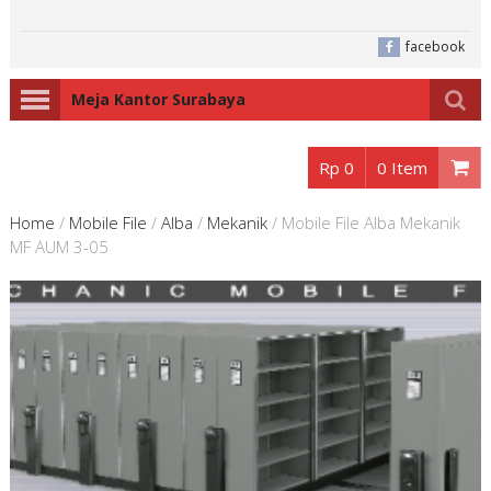
facebook
Meja Kantor Surabaya
Rp 0
0 Item
Home
/
Mobile File
/
Alba
/
Mekanik
/
Mobile File Alba Mekanik
MF AUM 3-05