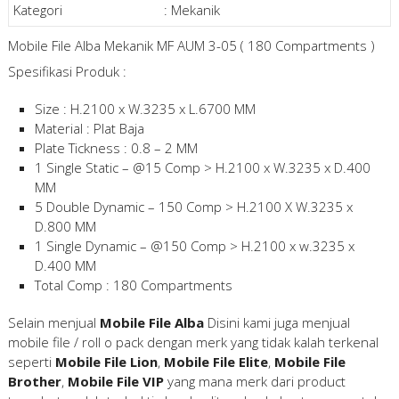
Kategori
:
Mekanik
Mobile File Alba Mekanik MF AUM 3-05 ( 180 Compartments )
Spesifikasi Produk :
Size : H.2100 x W.3235 x L.6700 MM
Material : Plat Baja
Plate Tickness : 0.8 – 2 MM
1 Single Static – @15 Comp > H.2100 x W.3235 x D.400
MM
5 Double Dynamic – 150 Comp > H.2100 X W.3235 x
D.800 MM
1 Single Dynamic – @150 Comp > H.2100 x w.3235 x
D.400 MM
Total Comp : 180 Compartments
Selain menjual
Mobile File Alba
Disini kami juga menjual
mobile file / roll o pack dengan merk yang tidak kalah terkenal
seperti
Mobile File Lion
,
Mobile File Elite
,
Mobile File
Brother
,
Mobile File VIP
yang mana merk dari product