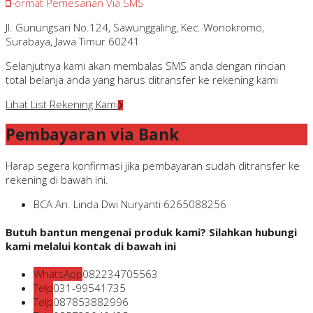
Format Pemesanan Via SMS
Jl. Gunungsari No.124, Sawunggaling, Kec. Wonokromo,
Surabaya, Jawa Timur 60241
Selanjutnya kami akan membalas SMS anda dengan rincian
total belanja anda yang harus ditransfer ke rekening kami
Lihat List Rekening Kami
Pembayaran via Bank
Harap segera konfirmasi jika pembayaran sudah ditransfer ke
rekening di bawah ini.
BCA
An. Linda Dwi Nuryanti
6265088256
Butuh bantun mengenai produk kami? Silahkan hubungi
kami melalui kontak di bawah ini
WhatsApp
082234705563
Telp
031-99541735
Telp
087853882996