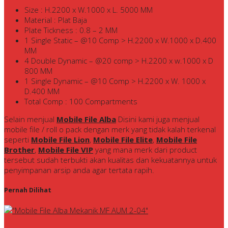
Size : H.2200 x W.1000 x L. 5000 MM
Material : Plat Baja
Plate Tickness : 0.8 – 2 MM
1 Single Static – @10 Comp > H.2200 x W.1000 x D.400
MM
4 Double Dynamic – @20 comp > H.2200 x w.1000 x D
800 MM
1 Single Dynamic – @10 Comp > H.2200 x W. 1000 x
D.400 MM
Total Comp : 100 Compartments
Selain menjual
Mobile File Alba
Disini kami juga menjual
mobile file / roll o pack dengan merk yang tidak kalah terkenal
seperti
Mobile File Lion
,
Mobile File Elite
,
Mobile File
Brother
,
Mobile File VIP
yang mana merk dari product
tersebut sudah terbukti akan kualitas dan kekuatannya untuk
penyimpanan arsip anda agar tertata rapih.
Pernah Dilihat