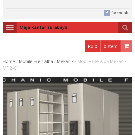
facebook
Meja Kantor Surabaya
Rp 0
0 Item
Home
/
Mobile File
/
Alba
/
Mekanik
/
Mobile File Alba Mekanik
MF 2-01