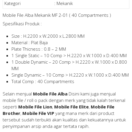
Kategori
:
Mekanik
Mobile File Alba Mekanik MF 2-01 ( 40 Compartments )
Spesifikasi Produk :
Size : H.2200 x W.2000 x L.2800 MM
Material : Plat Baja
Plate Thicness : 0.8 – 2 MM
1 Single Static – 10 Comp > H.2220 x W.1000 x D.400 MM
1 Double Dynamic – 20 Comp > H.2220 x W.1000 x D.800
MM
Single Dynamic – 10 Comp > H.2220 x W.1000 x D.400 MM
Total Comp : 40 Compartments
Selain menjual
Mobile File Alba
Disini kami juga menjual
mobile file / roll o pack dengan merk yang tidak kalah terkenal
seperti
Mobile File Lion
,
Mobile File Elite
,
Mobile File
Brother
,
Mobile File VIP
yang mana merk dari product
tersebut sudah terbukti akan kualitas dan kekuatannya untuk
penyimpanan arsip anda agar tertata rapih.