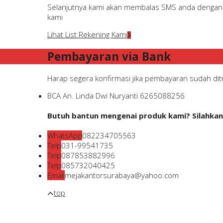
Selanjutnya kami akan membalas SMS anda dengan ri
kami
Lihat List Rekening Kami
Pembayaran via Bank
Harap segera konfirmasi jika pembayaran sudah ditr
BCA
An. Linda Dwi Nuryanti
6265088256
Butuh bantun mengenai produk kami? Silahkan 
WhatsApp
082234705563
Telp
031-99541735
Telp
087853882996
Telp
085732040425
Email
mejakantorsurabaya@yahoo.com
top