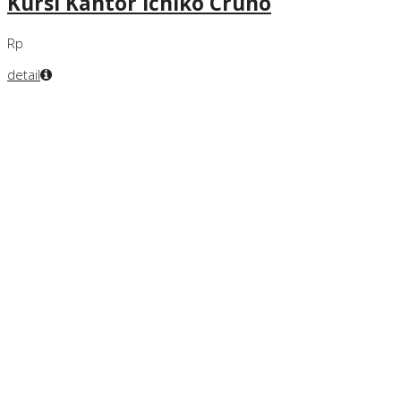
Kursi Kantor Ichiko Cruno
Rp
detail