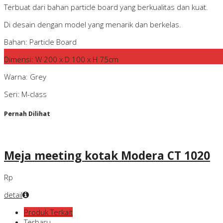
Terbuat dari bahan particle board yang berkualitas dan kuat.
Di desain dengan model yang menarik dan berkelas.
Bahan: Particle Board
Dimensi: W 200 x D 100 x H 75cm
Warna: Grey
Seri: M-class
Pernah Dilihat
Meja meeting kotak Modera CT 1020
Rp
detail
Produk Terkait
Terbaru