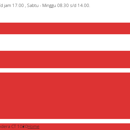
/d jam 17.00 , Sabtu - Minggu 08.30 s/d 14.00.
odera CT 1020
Home