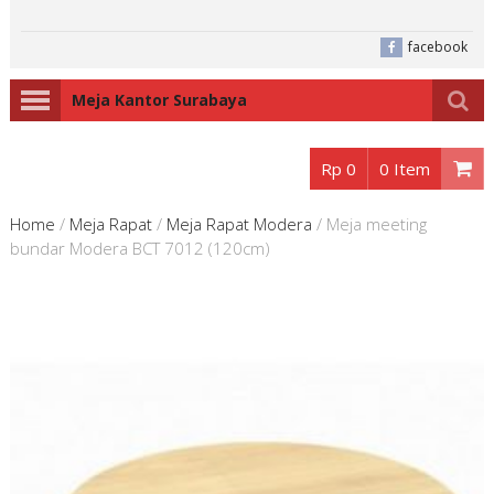
facebook
Meja Kantor Surabaya
Rp 0
0 Item
Home
/
Meja Rapat
/
Meja Rapat Modera
/
Meja meeting
bundar Modera BCT 7012 (120cm)