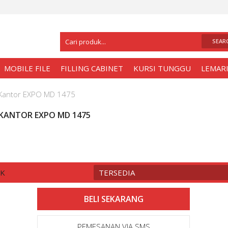
Selamat Datang Di
Toko Meja Kantor Sura
MOBILE FILE
FILLING CABINET
KURSI TUNGGU
LEMARI
Kantor EXPO MD 1475
 KANTOR EXPO MD 1475
CK
TERSEDIA
PEMESANAN VIA SMS