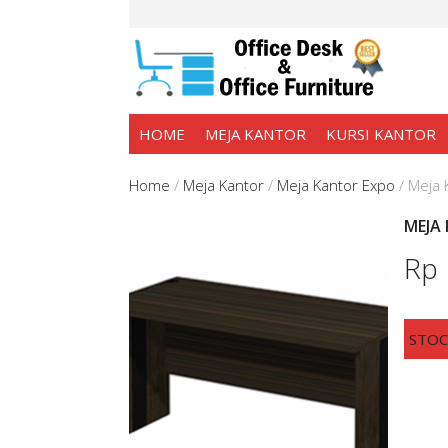
HOME
MEJA KANTOR
KURSI KANTOR
Home
/
Meja Kantor
/
Meja Kantor Expo
/
Meja 
MEJA
Rp
STO