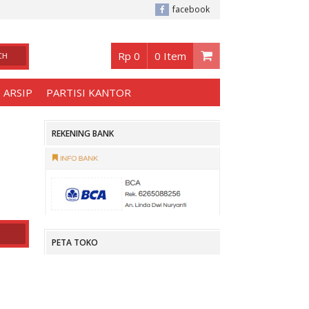
baya
, Buka jam 08.30 s/d jam 17.00 , Sabtu - Minggu 08.30 s/d 14.00.
facebook
Rp 0
0 Item
 ARSIP
PARTISI KANTOR
REKENING BANK
PETA TOKO