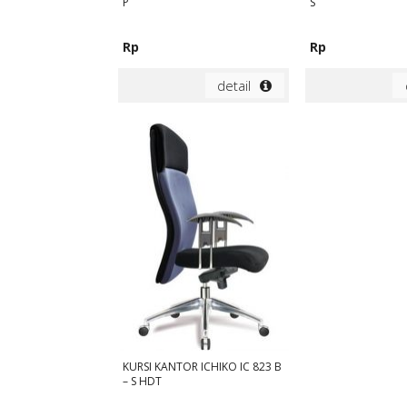
P
S
Rp
Rp
detail
KURSI KANTOR ICHIKO IC 823 B
– S HDT