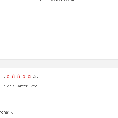
E
:
0
/5
:
Meja Kantor Expo
enarik.