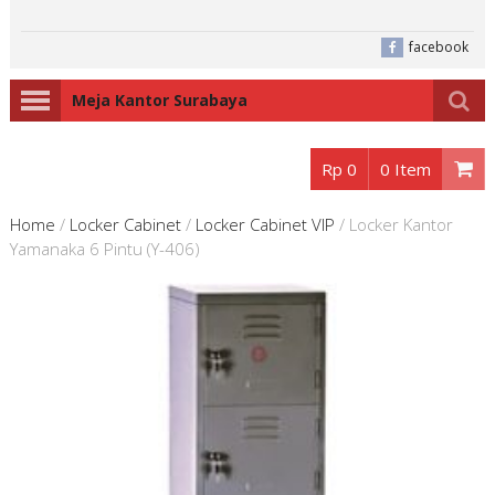
facebook
Meja Kantor Surabaya
Rp 0
0 Item
Home
/
Locker Cabinet
/
Locker Cabinet VIP
/
Locker Kantor
Yamanaka 6 Pintu (Y-406)