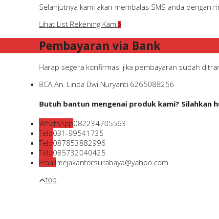
Selanjutnya kami akan membalas SMS anda dengan rinc
Lihat List Rekening Kami
Pembayaran via Bank
Harap segera konfirmasi jika pembayaran sudah ditran
BCA
An. Linda Dwi Nuryanti
6265088256
Butuh bantun mengenai produk kami? Silahkan hu
WhatsApp
082234705563
Telp
031-99541735
Telp
087853882996
Telp
085732040425
Email
mejakantorsurabaya@yahoo.com
top