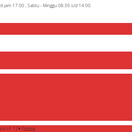
/d jam 17.00 , Sabtu - Minggu 08.30 s/d 14.00.
xpo LP 1217
Home