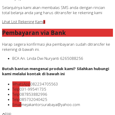
Selanjutnya kami akan membalas SMS anda dengan rincian
total belanja anda yang harus ditransfer ke rekening kami
Lihat List Rekening Kami
Pembayaran via Bank
Harap segera konfirmasi jika pembayaran sudah ditransfer ke
rekening di bawah ini.
BCA
An. Linda Dwi Nuryanti
6265088256
Butuh bantun mengenai produk kami? Silahkan hubungi
kami melalui kontak di bawah ini
WhatsApp
082234705563
Telp
031-99541735
Telp
087853882996
Telp
085732040425
Email
mejakantorsurabaya@yahoo.com
top