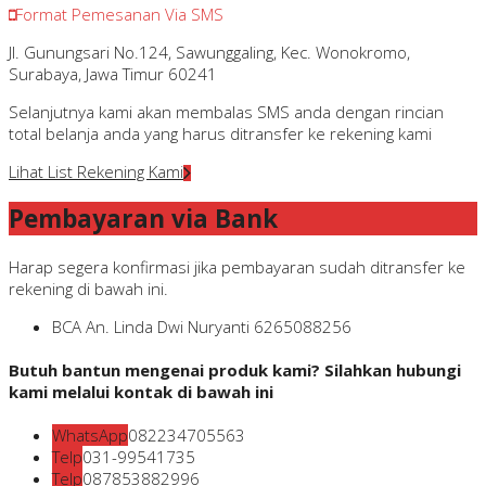
Format Pemesanan Via SMS
Jl. Gunungsari No.124, Sawunggaling, Kec. Wonokromo,
Surabaya, Jawa Timur 60241
Selanjutnya kami akan membalas SMS anda dengan rincian
total belanja anda yang harus ditransfer ke rekening kami
Lihat List Rekening Kami
Pembayaran via Bank
Harap segera konfirmasi jika pembayaran sudah ditransfer ke
rekening di bawah ini.
BCA
An. Linda Dwi Nuryanti
6265088256
Butuh bantun mengenai produk kami? Silahkan hubungi
kami melalui kontak di bawah ini
WhatsApp
082234705563
Telp
031-99541735
Telp
087853882996