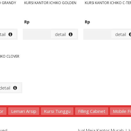
KO GRANDY
KURSI KANTOR ICHIKO GOLDEN
KURSI KANTOR ICHIKO C-TE
Rp
Rp
tail
detail
detail
IKO CLOVER
detail
or
Lemari Arsip
Kursi Tunggu
Filling Cabinet
Mobile Fi
rved.
Jual Meja Kantor Murah
|
J