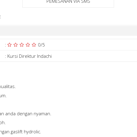
PEMESANAN VIA SMS
E
:
0
/5
:
Kursi Direktur Indachi
ualitas.
um.
gan anda dengan nyaman.
oh.
gan gaslift hydrolic.