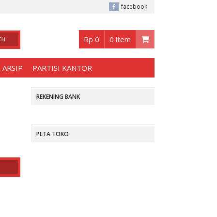
rabaya
, Buka jam 08.30 s/d jam 17.00 , Sabtu - Minggu 08.30 s/d 14.00.
facebook
Rp 0
0 item
 ARSIP
PARTISI KANTOR
REKENING BANK
PETA TOKO