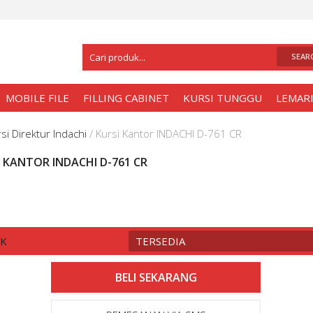
Selamat Datang Di
Toko Meja Kantor Su
MOBILE FILE
FILLING CABINET
KURSI TUNGGU
LEMARI
si Direktur Indachi
/
Kursi Kantor INDACHI D-761 CR
 KANTOR INDACHI D-761 CR
CK
TERSEDIA