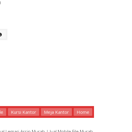
R
le
Kursi Kantor
Meja Kantor
Home
ual Lemari Arsip Murah
|
Jual Mobile File Murah
.