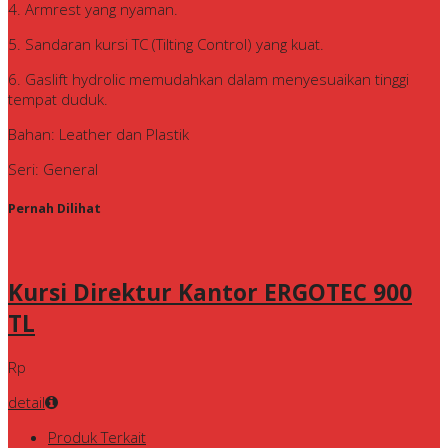
4. Armrest yang nyaman.
5. Sandaran kursi TC (Tilting Control) yang kuat.
6. Gaslift hydrolic memudahkan dalam menyesuaikan tinggi
tempat duduk.
Bahan: Leather dan Plastik
Seri: General
Pernah Dilihat
Kursi Direktur Kantor ERGOTEC 900
TL
Rp
detail
Produk Terkait