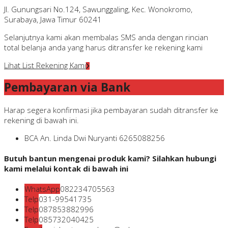
Jl. Gunungsari No.124, Sawunggaling, Kec. Wonokromo,
Surabaya, Jawa Timur 60241
Selanjutnya kami akan membalas SMS anda dengan rincian
total belanja anda yang harus ditransfer ke rekening kami
Lihat List Rekening Kami
Pembayaran via Bank
Harap segera konfirmasi jika pembayaran sudah ditransfer ke
rekening di bawah ini.
BCA
An. Linda Dwi Nuryanti
6265088256
Butuh bantun mengenai produk kami? Silahkan hubungi
kami melalui kontak di bawah ini
WhatsApp
082234705563
Telp
031-99541735
Telp
087853882996
Telp
085732040425