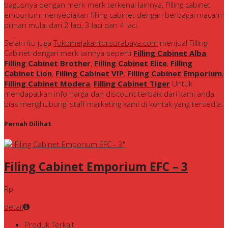
bagusnya dengan merk-merk terkenal lainnya, Filling cabinet
emporium menyediakan filling cabinet dengan berbagai macam
pilihan mulai dari 2 laci, 3 laci dan 4 laci.
Selain itu juga
Tokomejakantorsurabaya.com
menjual Filling
Cabinet dengan merk lainnya seperti
Filling Cabinet Alba
,
Filling Cabinet Brother
,
Filling Cabinet Elite
,
Filling
Cabinet Lion
,
Filling Cabinet VIP
,
Filling Cabinet Emporium
,
Filling Cabinet Modera
,
Filling Cabinet Tiger
Untuk
mendapatkan info harga dan discount terbaik dari kami anda
bias menghubungi staff marketing kami di kontak yang tersedia.
Pernah Dilihat
Filing Cabinet Emporium EFC – 3
Rp
detail
Produk Terkait